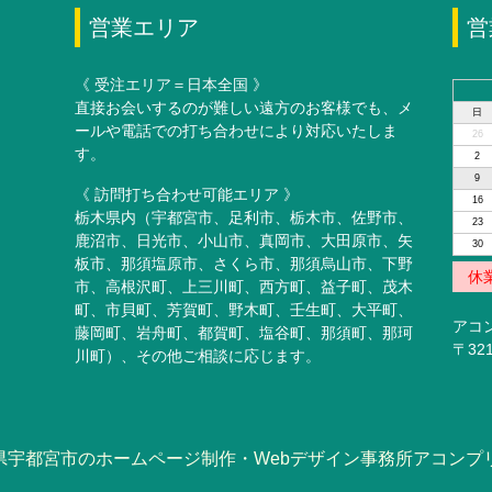
営業エリア
営
《 受注エリア＝日本全国 》
直接お会いするのが難しい遠方のお客様でも、メ
日
ールや電話での打ち合わせにより対応いたしま
26
す。
2
9
《 訪問打ち合わせ可能エリア 》
16
栃木県内（宇都宮市、足利市、栃木市、佐野市、
23
鹿沼市、日光市、小山市、真岡市、大田原市、矢
30
板市、那須塩原市、さくら市、那須烏山市、下野
休
市、高根沢町、上三川町、西方町、益子町、茂木
町、市貝町、芳賀町、野木町、壬生町、大平町、
アコ
藤岡町、岩舟町、都賀町、塩谷町、那須町、那珂
〒32
川町）、その他ご相談に応じます。
県宇都宮市のホームページ制作・Webデザイン事務所アコンプ