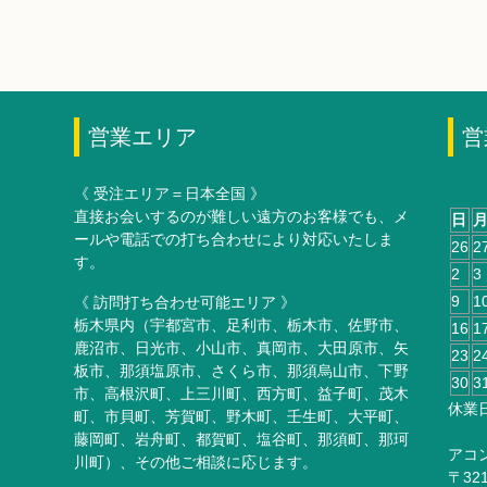
営業エリア
営
《 受注エリア＝日本全国 》
直接お会いするのが難しい遠方のお客様でも、メ
日
ールや電話での打ち合わせにより対応いたしま
26
2
す。
2
3
9
1
《 訪問打ち合わせ可能エリア 》
栃木県内（宇都宮市、足利市、栃木市、佐野市、
16
1
鹿沼市、日光市、小山市、真岡市、大田原市、矢
23
2
板市、那須塩原市、さくら市、那須烏山市、下野
30
3
市、高根沢町、上三川町、西方町、益子町、茂木
休業
町、市貝町、芳賀町、野木町、壬生町、大平町、
藤岡町、岩舟町、都賀町、塩谷町、那須町、那珂
アコ
川町）、その他ご相談に応じます。
〒32